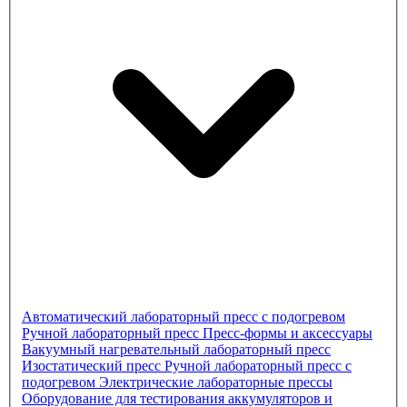
Автоматический лабораторный пресс с подогревом
Ручной лабораторный пресс
Пресс-формы и аксессуары
Вакуумный нагревательный лабораторный пресс
Изостатический пресс
Ручной лабораторный пресс с
подогревом
Электрические лабораторные прессы
Оборудование для тестирования аккумуляторов и