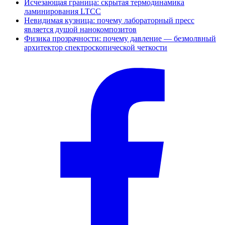
Исчезающая граница: скрытая термодинамика
ламинирования LTCC
Невидимая кузница: почему лабораторный пресс
является душой нанокомпозитов
Физика прозрачности: почему давление — безмолвный
архитектор спектроскопической четкости