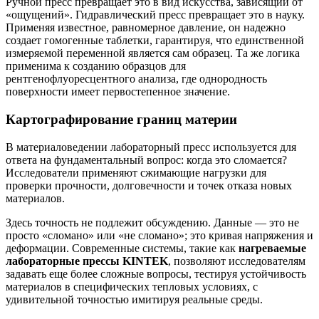
Ручной пресс превращает это в вид искусства, зависящий от
«ощущений». Гидравлический пресс превращает это в науку.
Применяя известное, равномерное давление, он надежно
создает гомогенные таблетки, гарантируя, что единственной
измеряемой переменной является сам образец. Та же логика
применима к созданию образцов для
рентгенофлуоресцентного анализа, где однородность
поверхности имеет первостепенное значение.
Картографирование границ материи
В материаловедении лабораторный пресс используется для
ответа на фундаментальный вопрос: когда это сломается?
Исследователи применяют сжимающие нагрузки для
проверки прочности, долговечности и точек отказа новых
материалов.
Здесь точность не подлежит обсуждению. Данные — это не
просто «сломано» или «не сломано»; это кривая напряжения и
деформации. Современные системы, такие как
нагреваемые
лабораторные прессы KINTEK
, позволяют исследователям
задавать еще более сложные вопросы, тестируя устойчивость
материалов в специфических тепловых условиях, с
удивительной точностью имитируя реальные среды.