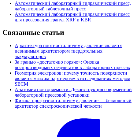
Автоматический лабораторный гидравлический пресс,
лабораторный таблеточный пресс
Автоматический лабораторный гидравлический пресс
для прессования гранул XRF и KBR
Связанные статьи
Архитектура плотности: почему давление является
невидимым архитектором твердотельных
аккумуляторов
За гранью «достаточно горячо»: Физика
воспроизводимых результатов в лабораторных прессах
Геометрия электронов: почему точность поверхности
является «тихим партнером» в исследованиях методом
SECM
Анатомия повторяемости: Деконструкция современной
лабораторной прессовой установки
Физика прозрачности: почему давление — безмолвный
архитектор спектроскопической четкости